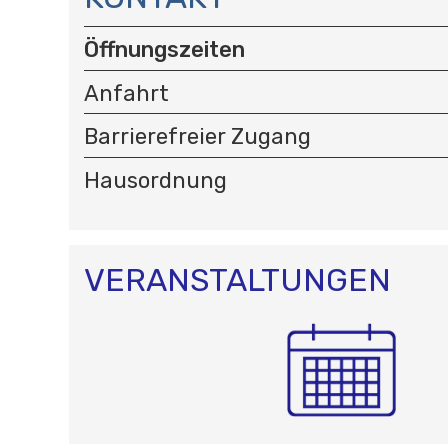
V
I
Öffnungszeiten
G
A
Anfahrt
T
I
Barrierefreier Zugang
O
N
Hausordnung
VERANSTALTUNGEN