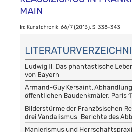
MAIN
In: Kunstchronik, 66/7 (2013), S. 338-343
N
A
LITERATURVERZEICHNI
V
I
Ludwig II. Das phantastische Lebe
G
A
von Bayern
T
I
Armand-Guy Kersaint, Abhandlung 
O
öffentlichen Baudenkmäler. Paris 
N
Bilderstürme der Französischen Rev
drei Vandalismus-Berichte des Abb
Manierismus und Herrschaftspraxi