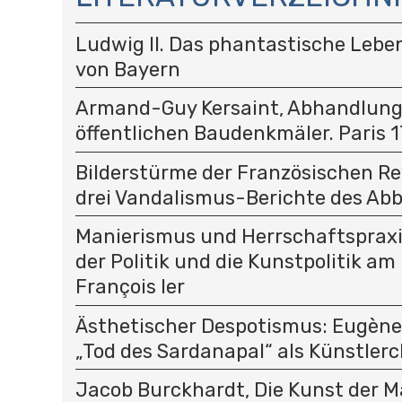
V
I
Ludwig II. Das phantastische Lebe
G
A
von Bayern
T
I
Armand-Guy Kersaint, Abhandlung 
O
öffentlichen Baudenkmäler. Paris 
N
Bilderstürme der Französischen Rev
drei Vandalismus-Berichte des Abb
Manierismus und Herrschaftspraxi
der Politik und die Kunstpolitik am
François Ier
Ästhetischer Despotismus: Eugène 
„Tod des Sardanapal“ als Künstlerc
Jacob Burckhardt, Die Kunst der Mal