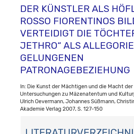
DER KÜNSTLER ALS HÖFL
ROSSO FIORENTINOS BIL
VERTEIDIGT DIE TÖCHTE
JETHRO“ ALS ALLEGORIE
GELUNGENEN
PATRONAGEBEZIEHUNG
In: Die Kunst der Mächtigen und die Macht der
Untersuchungen zu Mäzenatentum und Kulturp
Ulrich Oevermann, Johannes Süßmann, Christine
Akademie Verlag 2007, S. 127-150
N
A
LITERATURVERZEICHNI