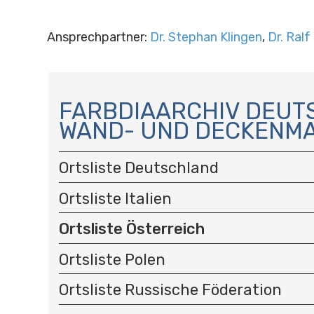
Ansprechpartner:
Dr. Stephan Klingen
,
Dr. Ralf
N
A
FARBDIAARCHIV DEUT
V
WAND- UND DECKENMA
I
G
A
Ortsliste Deutschland
T
I
Ortsliste Italien
O
Ortsliste Österreich
N
Ortsliste Polen
Ortsliste Russische Föderation