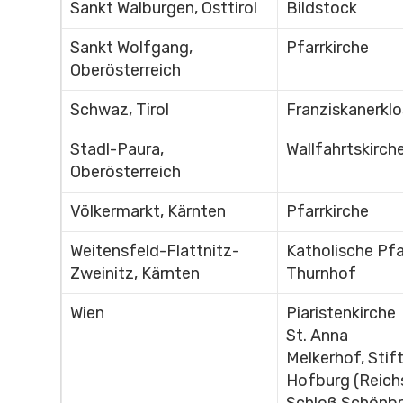
Sankt Walburgen, Osttirol
Bildstock
Sankt Wolfgang,
Pfarrkirche
Oberösterreich
Schwaz, Tirol
Franziskanerklo
Stadl-Paura,
Wallfahrtskirch
Oberösterreich
Völkermarkt, Kärnten
Pfarrkirche
Weitensfeld-Flattnitz-
Katholische Pfa
Zweinitz, Kärnten
Thurnhof
Wien
Piaristenkirche
St. Anna
Melkerhof, Stif
Hofburg (Reichs
Schloß Schönb