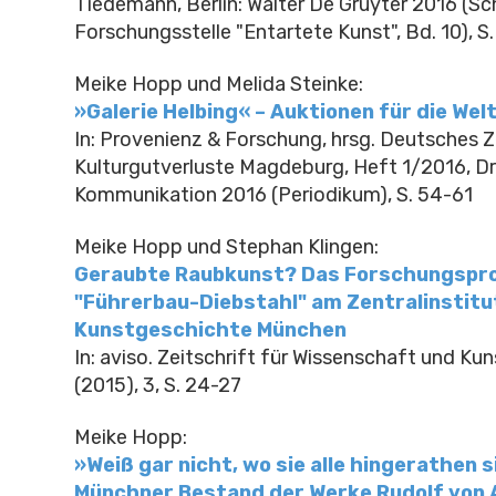
Tiedemann, Berlin: Walter De Gruyter 2016 (Sc
Forschungsstelle "Entartete Kunst", Bd. 10), S
Meike Hopp und Melida Steinke:
»Galerie Helbing« – Auktionen für die Wel
In: Provenienz & Forschung, hrsg. Deutsches 
Kulturgutverluste Magdeburg, Heft 1/2016, D
Kommunikation 2016 (Periodikum), S. 54-61
Meike Hopp und Stephan Klingen:
Geraubte Raubkunst? Das Forschungspro
"Führerbau-Diebstahl" am Zentralinstitu
Kunstgeschichte München
In: aviso. Zeitschrift für Wissenschaft und Kun
(2015), 3, S. 24-27
Meike Hopp:
»Weiß gar nicht, wo sie alle hingerathen s
Münchner Bestand der Werke Rudolf von A