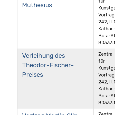
für
Muthesius
Kunstge
Vortra
242, II.
Kathari
Bora-St
80333 
Zentrali
Verleihung des
für
Theodor-Fischer-
Kunstge
Preises
Vortra
242, II.
Kathari
Bora-St
80333 
Zentrali