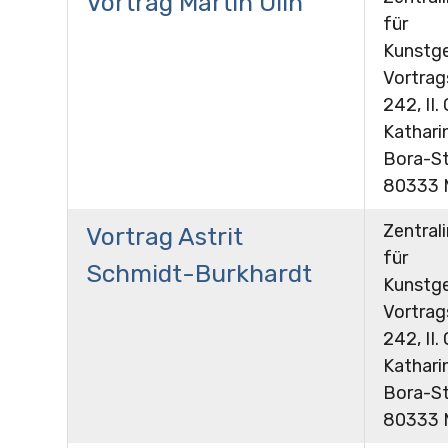
Vortrag Martin Olin
für
Kunstge
Vortra
242, II.
Kathari
Bora-St
80333 
Zentrali
Vortrag Astrit
für
Schmidt-Burkhardt
Kunstge
Vortra
242, II.
Kathari
Bora-St
80333 