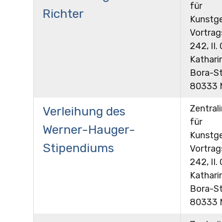
für
Richter
Kunstge
Vortra
242, II.
Kathari
Bora-St
80333 
Zentrali
Verleihung des
für
Werner-Hauger-
Kunstge
Stipendiums
Vortra
242, II.
Kathari
Bora-St
80333 