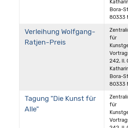
Kathari
Bora-St
80333 
Zentrali
Verleihung Wolfgang-
für
Ratjen-Preis
Kunstge
Vortra
242, II.
Kathari
Bora-St
80333 
Zentrali
Tagung "Die Kunst für
für
Alle"
Kunstge
Vortra
242, II.