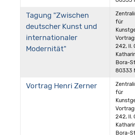
Zentrali
Tagung "Zwischen
für
deutscher Kunst und
Kunstge
internationaler
Vortra
242, II.
Modernität"
Kathari
Bora-St
80333 
Zentrali
Vortrag Henri Zerner
für
Kunstge
Vortra
242, II.
Kathari
Bora-St