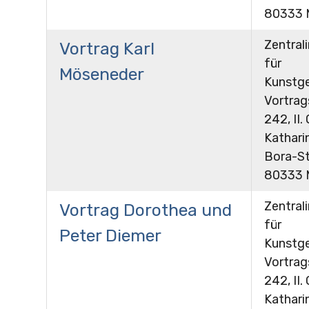
80333 
Zentrali
Vortrag Karl
für
Möseneder
Kunstge
Vortra
242, II.
Kathari
Bora-St
80333 
Zentrali
Vortrag Dorothea und
für
Peter Diemer
Kunstge
Vortra
242, II.
Kathari