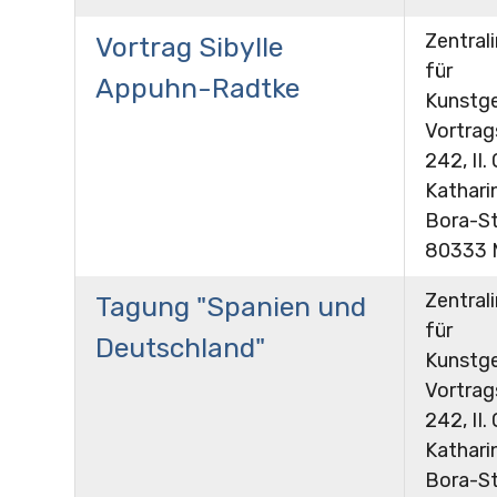
Zentrali
Vortrag Sibylle
für
Appuhn-Radtke
Kunstge
Vortra
242, II.
Kathari
Bora-St
80333 
Zentrali
Tagung "Spanien und
für
Deutschland"
Kunstge
Vortra
242, II.
Kathari
Bora-St