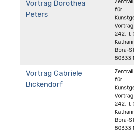
Zentrali
Vortrag Dorothea
für
Peters
Kunstge
Vortra
242, II.
Kathari
Bora-St
80333 
Zentrali
Vortrag Gabriele
für
Bickendorf
Kunstge
Vortra
242, II.
Kathari
Bora-St
80333 