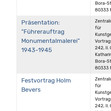
Bora-St
80333 
Zentrali
Präsentation:
für
"Führerauftrag
Kunstge
Monumentalmalerei"
Vortra
242, II.
1943-1945
Kathari
Bora-St
80333 
Zentrali
Festvortrag Holm
für
Bevers
Kunstge
Vortra
242, II.