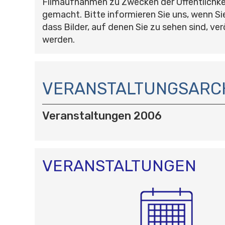
Filmaufnahmen zu Zwecken der Öffentlichke
gemacht. Bitte informieren Sie uns, wenn Si
dass Bilder, auf denen Sie zu sehen sind, ver
werden.
N
A
VERANSTALTUNGSARC
V
I
Veranstaltungen 2006
G
A
T
I
O
VERANSTALTUNGEN
N