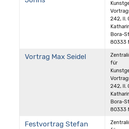
Kunstge
Vortra
242, II.
Kathari
Bora-St
80333 
Zentrali
Vortrag Max Seidel
für
Kunstge
Vortra
242, II.
Kathari
Bora-St
80333 
Zentrali
Festvortrag Stefan