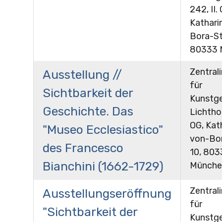
242, II.
Kathari
Bora-St
80333 
Zentrali
Ausstellung //
für
Sichtbarkeit der
Kunstge
Geschichte. Das
Lichthof
OG, Kat
"Museo Ecclesiastico"
von-Bo
des Francesco
10, 803
Bianchini (1662-1729)
Münche
Zentrali
Ausstellungseröffnung
für
"Sichtbarkeit der
Kunstge