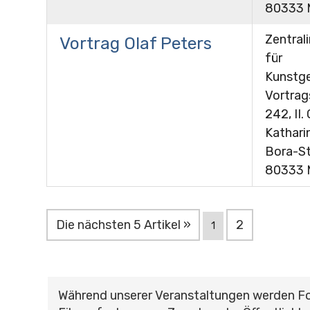
80333 
Zentrali
Vortrag Olaf Peters
für
Kunstge
Vortra
242, II.
Kathari
Bora-St
80333 
Die nächsten 5 Artikel »
2
1
Während unserer Veranstaltungen werden F