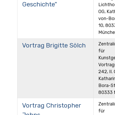
Geschichte"
Lichthof
OG, Kat
von-Bo
10, 803
Münche
Zentrali
Vortrag Brigitte Sölch
für
Kunstge
Vortra
242, II.
Kathari
Bora-St
80333 
Zentrali
Vortrag Christopher
für
Johns