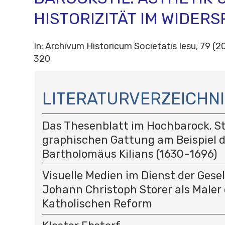
HISTORIZITÄT IM WIDER
In: Archivum Historicum Societatis Iesu, 79 (20
320
N
A
LITERATURVERZEICHNI
V
I
Das Thesenblatt im Hochbarock. St
G
A
graphischen Gattung am Beispiel 
T
Bartholomäus Kilians (1630-1696)
I
O
Visuelle Medien im Dienst der Gese
N
Johann Christoph Storer als Maler 
Katholischen Reform