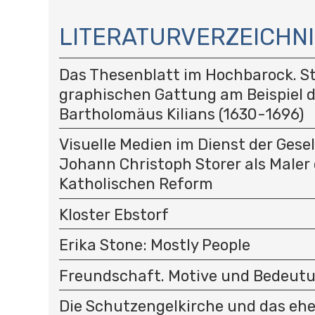
N
A
LITERATURVERZEICHNI
V
I
Das Thesenblatt im Hochbarock. St
G
A
graphischen Gattung am Beispiel 
T
Bartholomäus Kilians (1630-1696)
I
O
Visuelle Medien im Dienst der Gese
N
Johann Christoph Storer als Maler 
Katholischen Reform
Kloster Ebstorf
Erika Stone: Mostly People
Freundschaft. Motive und Bedeut
Die Schutzengelkirche und das eh