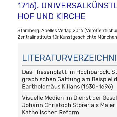
1716). UNIVERSALKÜNST
HOF UND KIRCHE
Starnberg: Apelles Verlag 2016 (Veröffentlich
Zentralinstituts für Kunstgeschichte München
N
A
LITERATURVERZEICHNI
V
I
Das Thesenblatt im Hochbarock. St
G
A
graphischen Gattung am Beispiel 
T
Bartholomäus Kilians (1630-1696)
I
O
Visuelle Medien im Dienst der Gese
N
Johann Christoph Storer als Maler 
Katholischen Reform