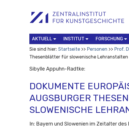
Benutzerspezifische
Suchbegriff
Advanced
Werkzeuge
Search…
AKTUELL
INSTITUT
FORSCHUNG
Sie sind hier:
Startseite
Personen
Prof. 
Thesenblätter für slowenische Lehranstalten
Sibylle Appuhn-Radtke:
DOKUMENTE EUROPÄI
AUGSBURGER THESEN
SLOWENISCHE LEHRA
In: Bayern und Slowenien im Zeitalter des 