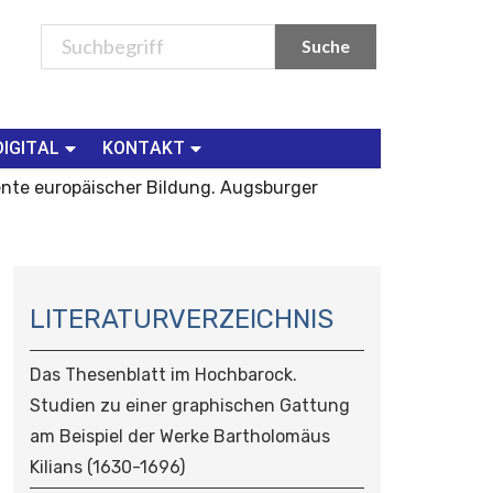
DIGITAL
KONTAKT
te europäischer Bildung. Augsburger
N
A
LITERATURVERZEICHNIS
V
I
Das Thesenblatt im Hochbarock.
G
Studien zu einer graphischen Gattung
A
am Beispiel der Werke Bartholomäus
T
I
Kilians (1630-1696)