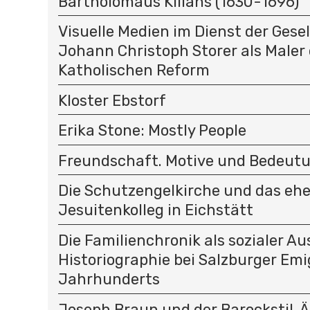
Bartholomäus Kilians (1630-1696)
I
O
Visuelle Medien im Dienst der Gese
N
Johann Christoph Storer als Maler 
Katholischen Reform
Kloster Ebstorf
Erika Stone: Mostly People
Freundschaft. Motive und Bedeut
Die Schutzengelkirche und das eh
Jesuitenkolleg in Eichstätt
Die Familienchronik als sozialer Au
Historiographie bei Salzburger Emi
Jahrhunderts
Joseph Braun und der Barockstil. 