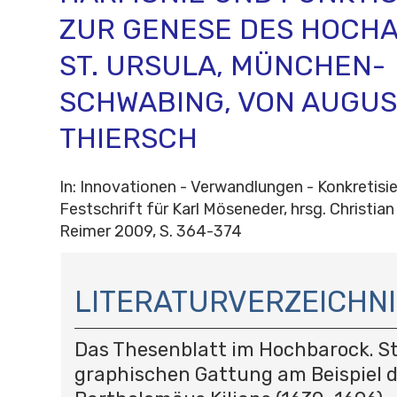
ZUR GENESE DES HOCHA
ST. URSULA, MÜNCHEN-
SCHWABING, VON AUGUS
THIERSCH
In: Innovationen - Verwandlungen - Konkretisi
Festschrift für Karl Möseneder, hrsg. Christian 
Reimer 2009, S. 364-374
N
A
LITERATURVERZEICHNI
V
I
Das Thesenblatt im Hochbarock. St
G
A
graphischen Gattung am Beispiel 
T