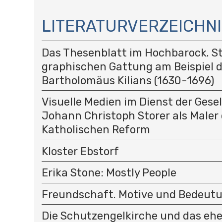
N
A
LITERATURVERZEICHNI
V
I
Das Thesenblatt im Hochbarock. St
G
A
graphischen Gattung am Beispiel 
T
Bartholomäus Kilians (1630-1696)
I
O
Visuelle Medien im Dienst der Gese
N
Johann Christoph Storer als Maler 
Katholischen Reform
Kloster Ebstorf
Erika Stone: Mostly People
Freundschaft. Motive und Bedeut
Die Schutzengelkirche und das eh