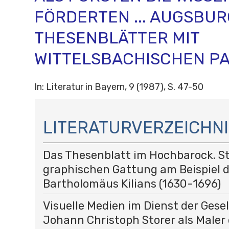
FÖRDERTEN ... AUGSBU
THESENBLÄTTER MIT
WITTELSBACHISCHEN P
In: Literatur in Bayern, 9 (1987), S. 47-50
N
A
LITERATURVERZEICHNI
V
I
Das Thesenblatt im Hochbarock. St
G
A
graphischen Gattung am Beispiel 
T
Bartholomäus Kilians (1630-1696)
I
O
Visuelle Medien im Dienst der Gese
N
Johann Christoph Storer als Maler 