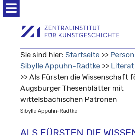
Benutzerspezifische
Werkzeuge
Sie sind hier:
Startseite
Person
Sibylle Appuhn-Radtke
Litera
Als Fürsten die Wissenschaft fö
Augsburger Thesenblätter mit
wittelsbachischen Patronen
Sibylle Appuhn-Radtke:
ALS FÜRSTEN DIE WISS