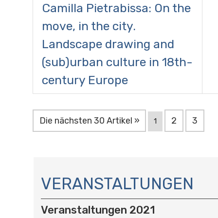
Camilla Pietrabissa: On the
move, in the city.
Landscape drawing and
(sub)urban culture in 18th-
century Europe
Die nächsten 30 Artikel »
2
3
1
N
A
VERANSTALTUNGEN
V
I
Veranstaltungen 2021
G