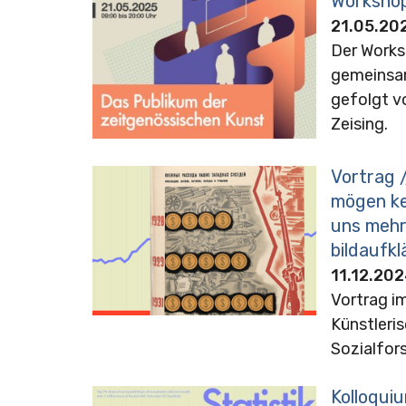
Workshop
21.05.20
Der Worksh
gemeinsam
gefolgt v
Zeising.
Vortrag /
mögen kei
uns mehr
bildaufkl
11.12.202
Vortrag i
Künstleri
Sozialfor
Kolloquiu