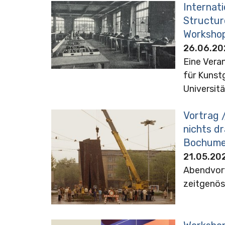
Internati
Structur
Workshop
26.06.20
Eine Vera
für Kunst
Universit
Vortrag 
nichts dr
Bochumer
21.05.202
Abendvort
zeitgenös