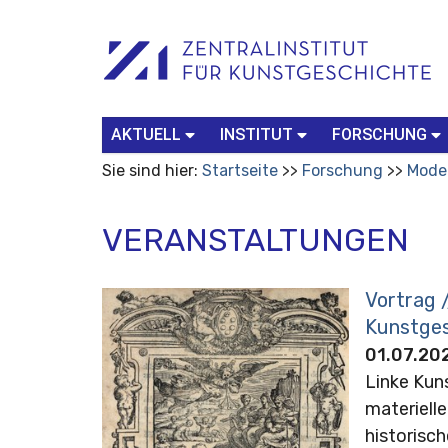
Benutzerspezifische
Suchbegriff
Advanced
Werkzeuge
Search…
AKTUELL
INSTITUT
FORSCHUNG
Sie sind hier:
Startseite
Forschung
Mode
VERANSTALTUNGEN
Vortrag /
Kunstges
01.07.202
Linke Kuns
materiell
historisch