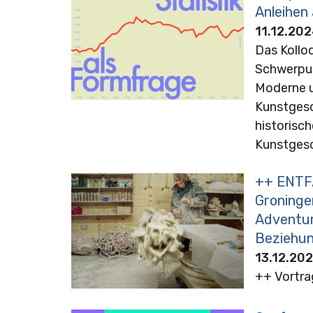
Anleihen
11.12.202
Das Kollo
Schwerpun
Moderne u
Kunstgesc
historisch
Kunstgesc
++ ENTFÄ
Groninge
Adventuro
Beziehu
13.12.202
++ Vortra