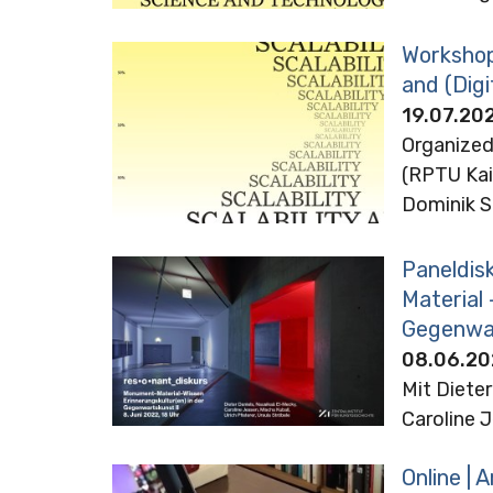
Workshop 
and (Digi
19.07.20
Organized
(RPTU Kai
Dominik S
Paneldis
Material 
Gegenwar
08.06.20
Mit Dieter
Caroline J
Online | 