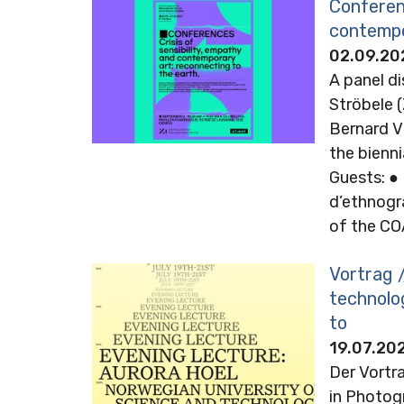
Conferenc
contempo
02.09.20
A panel d
Ströbele (
Bernard V
the bienni
Guests: ●
d’ethnogr
of the COA
Vortrag 
technolog
to
19.07.202
Der Vortra
in Photogr