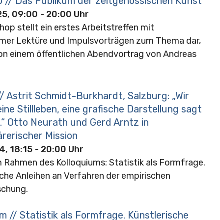
 // Das Publikum der zeitgenössischen Kunst
25, 09:00
- 20:00 Uhr
op stellt ein erstes Arbeitstreffen mit
er Lektüre und Impulsvorträgen zum Thema dar,
on einem öffentlichen Abendvortrag von Andreas
/ Astrit Schmidt-Burkhardt, Salzburg: „Wir
ne Stillleben, eine grafische Darstellung sagt
.“ Otto Neurath und Gerd Arntz in
ärerischer Mission
4, 18:15
- 20:00 Uhr
m Rahmen des Kolloquiums: Statistik als Formfrage.
sche Anleihen an Verfahren der empirischen
schung.
m // Statistik als Formfrage. Künstlerische