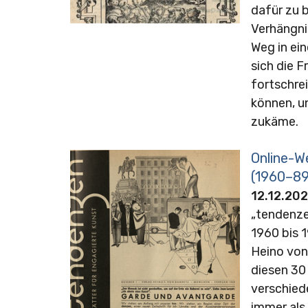
dafür zu b
Verhängni
Weg in ein
sich die F
fortschre
können, u
zukäme.
Online-W
(1960–89
12.12.202
„tendenze
1960 bis 
Heino von 
diesen 30 
verschied
immer als 