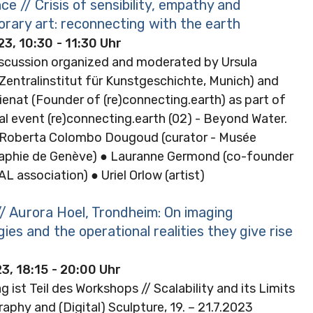
e // Crisis of sensibility, empathy and
rary art: reconnecting with the earth
23, 10:30
- 11:30 Uhr
iscussion organized and moderated by Ursula
Zentralinstitut für Kunstgeschichte, Munich) and
ienat (Founder of (re)connecting.earth) as part of
al event (re)connecting.earth (02) - Beyond Water.
 Roberta Colombo Dougoud (curator - Musée
aphie de Genève) ● Lauranne Germond (co-founder
L association) ● Uriel Orlow (artist)
// Aurora Hoel, Trondheim: On imaging
ies and the operational realities they give rise
3, 18:15
- 20:00 Uhr
g ist Teil des Workshops // Scalability and its Limits
aphy and (Digital) Sculpture, 19. – 21.7.2023