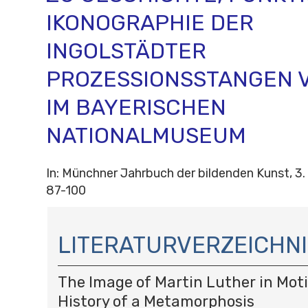
IKONOGRAPHIE DER
INGOLSTÄDTER
PROZESSIONSSTANGEN V
IM BAYERISCHEN
NATIONALMUSEUM
In: Münchner Jahrbuch der bildenden Kunst, 3. 
87-100
N
A
LITERATURVERZEICHNI
V
I
The Image of Martin Luther in Moti
G
A
History of a Metamorphosis