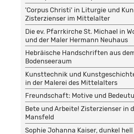
T
I
'Corpus Christi' in Liturgie und Kun
O
Zisterzienser im Mittelalter
N
Die ev. Pfarrkirche St. Michael in 
und der Maler Hermann Neuhaus
Hebräische Handschriften aus de
Bodenseeraum
Kunsttechnik und Kunstgeschichte
in der Malerei des Mittelalters
Freundschaft: Motive und Bedeut
Bete und Arbeite! Zisterzienser in 
Mansfeld
Sophie Johanna Kaiser, dunkel hell