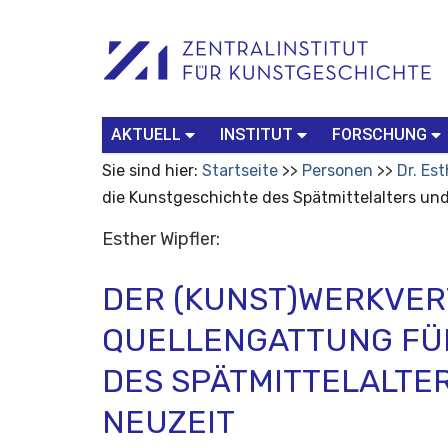
Benutzerspezifische
Suchbegriff
Advanced
Werkzeuge
Search…
AKTUELL
INSTITUT
FORSCHUNG
Sie sind hier:
Startseite
Personen
Dr. Est
die Kunstgeschichte des Spätmittelalters un
Esther Wipfler:
DER (KUNST)WERKVER
QUELLENGATTUNG FÜ
DES SPÄTMITTELALTE
NEUZEIT