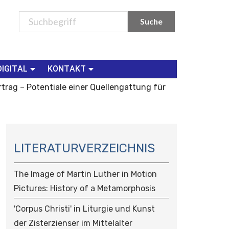
DIGITAL
KONTAKT
trag – Potentiale einer Quellengattung für
N
A
LITERATURVERZEICHNIS
V
I
The Image of Martin Luther in Motion
G
Pictures: History of a Metamorphosis
A
T
'Corpus Christi' in Liturgie und Kunst
I
der Zisterzienser im Mittelalter