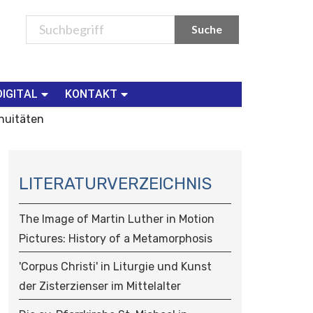
DIGITAL
KONTAKT
nuitäten
N
A
LITERATURVERZEICHNIS
V
I
The Image of Martin Luther in Motion
G
Pictures: History of a Metamorphosis
A
T
'Corpus Christi' in Liturgie und Kunst
I
der Zisterzienser im Mittelalter
O
N