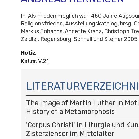
In: Als Frieden möglich war: 450 Jahre Augsbu
Religionsfrieden, Ausstellungskatalog, hrsg. C
Markus Johanns, Annette Kranz, Christoph Tre
Zeidler, Regensburg: Schnell und Steiner 2005
Notiz
Kat.nr. V.21
N
A
LITERATURVERZEICHNI
V
I
The Image of Martin Luther in Moti
G
A
History of a Metamorphosis
T
I
'Corpus Christi' in Liturgie und Kun
O
Zisterzienser im Mittelalter