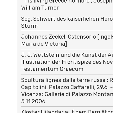
"T'is living Greece no more", Joseph
William Turner
Sog. Schwert des kaiserlichen Hero
Sturm
Johannes Zeckel, Ostensorio [Ingols
Maria de Victoria]
J. J. Wettstein und die Kunst der A
Illustration der Frontispize des N
Testamentum Graecum
Scultura lignea dalle terre russe :
Capitolini, Palazzo Caffarelli, 29.6. 
Vicenza: Gallerie di Palazzo Montana
5.11.2006
Kloster Hilandar auf dem Berg At