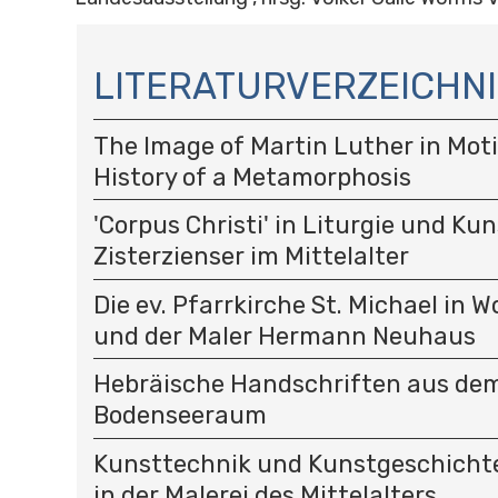
N
A
LITERATURVERZEICHNI
V
I
The Image of Martin Luther in Moti
G
A
History of a Metamorphosis
T
I
'Corpus Christi' in Liturgie und Kun
O
Zisterzienser im Mittelalter
N
Die ev. Pfarrkirche St. Michael in 
und der Maler Hermann Neuhaus
Hebräische Handschriften aus de
Bodenseeraum
Kunsttechnik und Kunstgeschichte
in der Malerei des Mittelalters