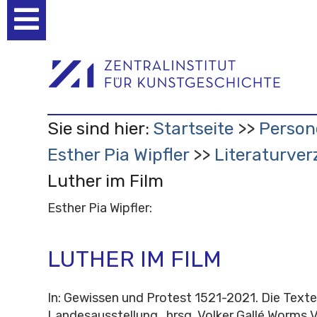
Benutzerspezifische
Werkzeuge
Sie sind hier:
Startseite
Person
Esther Pia Wipfler
Literaturver
Luther im Film
Esther Pia Wipfler:
LUTHER IM FILM
In: Gewissen und Protest 1521-2021. Die Text
Landesausstellung , hrsg. Volker Gallé Worms V