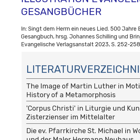
GESANGBÜCHER
In: Singt dem Herrn ein neues Lied. 500 Jahre
Gesangbuch, hrsg. Johannes Schilling und Brinj
Evangelische Verlagsanstalt 2023, S. 252-25
N
A
LITERATURVERZEICHNI
V
I
The Image of Martin Luther in Moti
G
A
History of a Metamorphosis
T
I
'Corpus Christi' in Liturgie und Kun
O
Zisterzienser im Mittelalter
N
Die ev. Pfarrkirche St. Michael in 
und der Maler Hermann Neuhaus