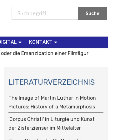
DIGITAL
KONTAKT
 oder die Emanzipation einer Filmfigur
N
A
LITERATURVERZEICHNIS
V
I
The Image of Martin Luther in Motion
G
Pictures: History of a Metamorphosis
A
T
'Corpus Christi' in Liturgie und Kunst
I
der Zisterzienser im Mittelalter
O
N