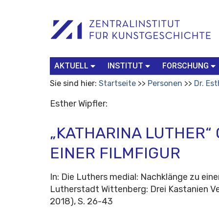
Benutzerspezifische
Suchbegriff
Advanced
Werkzeuge
Search…
AKTUELL
INSTITUT
FORSCHUNG
Sie sind hier:
Startseite
Personen
Dr. Est
Esther Wipfler:
„KATHARINA LUTHER“ 
EINER FILMFIGUR
In: Die Luthers medial: Nachklänge zu ein
Lutherstadt Wittenberg: Drei Kastanien V
2018), S. 26-43