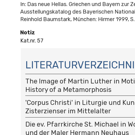
In: Das neue Hellas. Griechen und Bayern zur Ze
Ausstellungskatalog des Bayerischen Nationa
Reinhold Baumstark, München: Hirmer 1999, S
Notiz
Kat.nr. 57
N
A
LITERATURVERZEICHNI
V
I
The Image of Martin Luther in Moti
G
A
History of a Metamorphosis
T
I
'Corpus Christi' in Liturgie und Kun
O
Zisterzienser im Mittelalter
N
Die ev. Pfarrkirche St. Michael in 
und der Maler Hermann Neuhaus