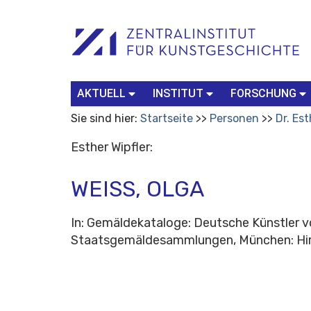
Benutzerspezifische
Suchbegriff
Advanced
Werkzeuge
Search…
AKTUELL
INSTITUT
FORSCHUNG
Sie sind hier:
Startseite
Personen
Dr. Est
Esther Wipfler:
WEISS, OLGA
In: Gemäldekataloge: Deutsche Künstler v
Staatsgemäldesammlungen, München: Hir