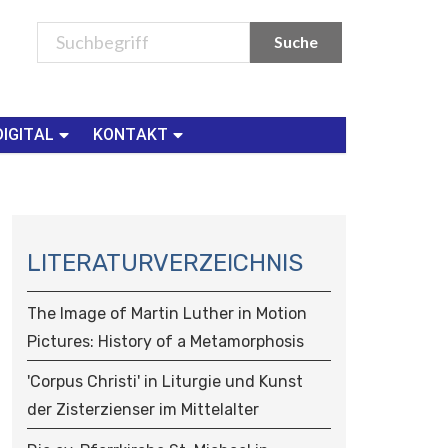
DIGITAL
KONTAKT
N
A
LITERATURVERZEICHNIS
V
I
The Image of Martin Luther in Motion
G
Pictures: History of a Metamorphosis
A
T
'Corpus Christi' in Liturgie und Kunst
I
der Zisterzienser im Mittelalter
O
N