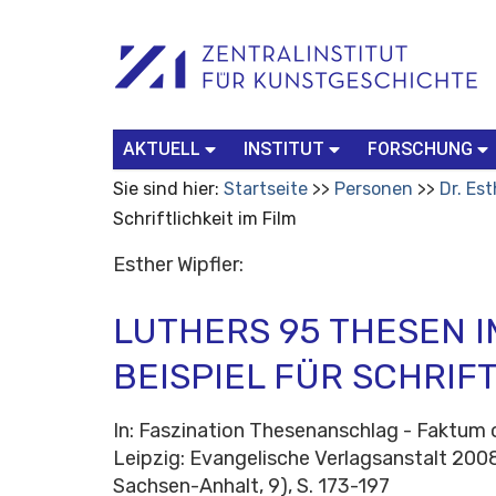
Benutzerspezifische
Suchbegriff
Advanced
Werkzeuge
Search…
AKTUELL
INSTITUT
FORSCHUNG
Sie sind hier:
Startseite
Personen
Dr. Est
Schriftlichkeit im Film
Esther Wipfler:
LUTHERS 95 THESEN I
BEISPIEL FÜR SCHRIFT
In: Faszination Thesenanschlag - Faktum o
Leipzig: Evangelische Verlagsanstalt 200
Sachsen-Anhalt, 9), S. 173-197