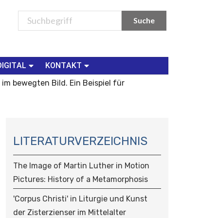
DIGITAL
KONTAKT
im bewegten Bild. Ein Beispiel für
N
A
LITERATURVERZEICHNIS
V
I
The Image of Martin Luther in Motion
G
Pictures: History of a Metamorphosis
A
T
'Corpus Christi' in Liturgie und Kunst
I
der Zisterzienser im Mittelalter