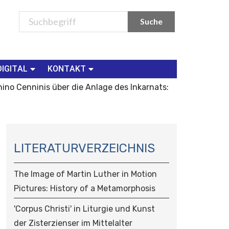
DIGITAL
KONTAKT
no Cenninis über die Anlage des Inkarnats:
N
A
LITERATURVERZEICHNIS
V
I
The Image of Martin Luther in Motion
G
Pictures: History of a Metamorphosis
A
T
'Corpus Christi' in Liturgie und Kunst
I
der Zisterzienser im Mittelalter