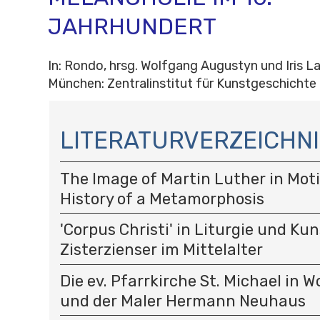
JAHRHUNDERT
In: Rondo, hrsg. Wolfgang Augustyn und Iris L
München: Zentralinstitut für Kunstgeschichte
N
A
LITERATURVERZEICHNI
V
I
The Image of Martin Luther in Moti
G
A
History of a Metamorphosis
T
I
'Corpus Christi' in Liturgie und Kun
O
Zisterzienser im Mittelalter
N
Die ev. Pfarrkirche St. Michael in 
und der Maler Hermann Neuhaus