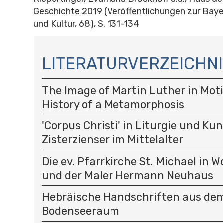
Geschichte 2019 (Veröffentlichungen zur Bay
und Kultur, 68), S. 131-134
N
A
LITERATURVERZEICHNI
V
I
The Image of Martin Luther in Moti
G
A
History of a Metamorphosis
T
I
'Corpus Christi' in Liturgie und Kun
O
Zisterzienser im Mittelalter
N
Die ev. Pfarrkirche St. Michael in 
und der Maler Hermann Neuhaus
Hebräische Handschriften aus de
Bodenseeraum