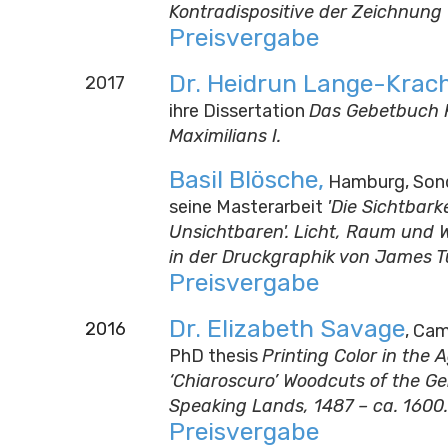
Kontradispositive der Zeichnung
Preisvergabe
Dr. Heidrun Lang
e
-Krac
2017
ihre Dissertation
Das Gebetbuch 
Maximilians I.
Basil Blösche,
Hamburg, Sond
seine Masterarbeit
'Die Sichtbark
Unsichtbaren'. Licht, Raum un
in der Druckgraphik von James Tu
Preisvergabe
Dr. Elizabeth Savage
2016
, Cam
PhD thesis
Printing Color in the 
‘Chiaroscuro’ Woodcuts of the G
Speaking Lands, 1487 – ca. 1600.
Preisvergabe