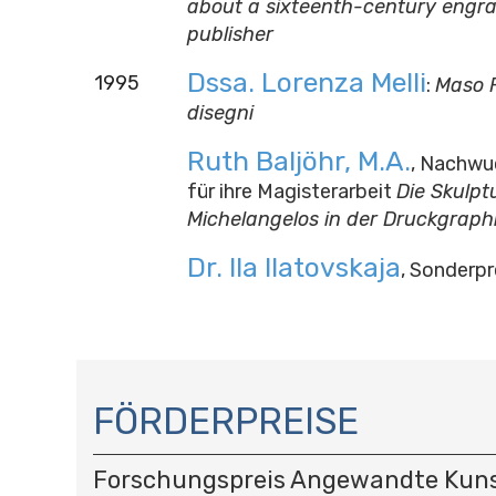
about a sixteenth-century engr
publisher
Dssa. Lorenza Melli
1995
:
Maso F
disegni
Ruth Baljöhr, M.A.
, Nachwu
für ihre Magisterarbeit
Die Skulpt
Michelangelos in der Druckgraph
Dr. Ila Ilatovskaja
, Sonderpr
N
A
FÖRDERPREISE
V
I
Forschungspreis Angewandte Kun
G