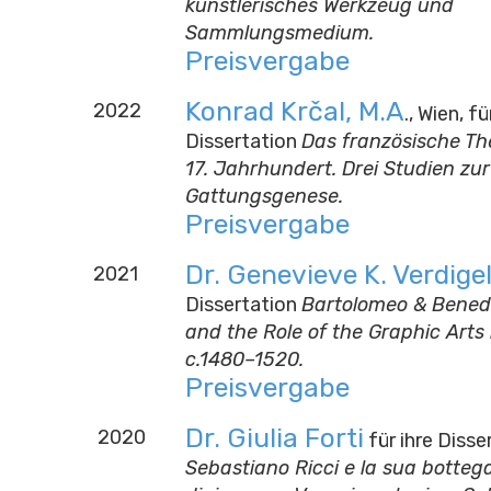
künstlerisches Werkzeug und
Sammlungsmedium.
Preisvergabe
Konrad Krčal, M.A
2022
., Wien, f
Dissertation
Das französische Th
17. Jahrhundert. Drei Studien zur
Gattungsgenese.
Preisvergabe
Dr. Genevieve K. Verdige
2021
Dissertation
Bartolomeo & Bened
and the Role of the Graphic Arts 
c.1480–1520.
Preisvergabe
Dr. Giulia Forti
2020
für ihre Disse
Sebastiano Ricci e la sua botteg