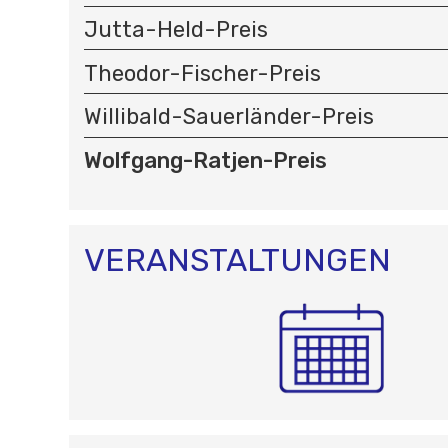
A
Jutta-Held-Preis
T
I
Theodor-Fischer-Preis
O
N
Willibald-Sauerländer-Preis
Wolfgang-Ratjen-Preis
VERANSTALTUNGEN