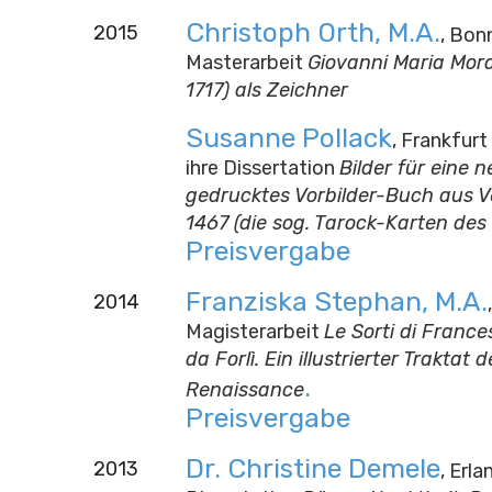
Christoph Orth, M.A.
2015
, Bonn
Masterarbeit
Giovanni Maria Mor
1717) als Zeichner
Susanne Pollack
, Frankfurt
ihre Dissertation
Bilder für eine n
gedrucktes Vorbilder-Buch aus V
1467 (die sog. Tarock-Karten des
Preisvergabe
Franziska Ste
phan, M.A.
2014
Magisterarbeit
Le Sorti di France
da Forlì. Ein illustrierter Traktat 
.
Renaissance
Preisvergabe
Dr. Christine Demele
2013
, Erla