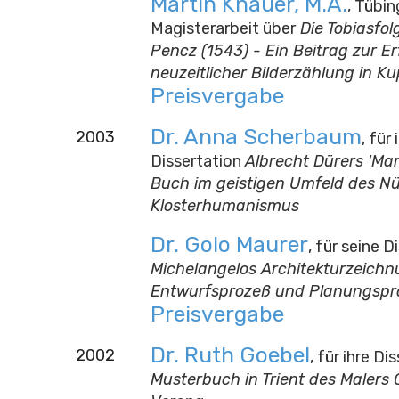
Martin Knauer, M.A.
, Tübin
Magisterarbeit über
Die Tobiasfol
Pencz (1543) - Ein Beitrag zur E
neuzeitlicher Bilderzählung in Ku
Preisvergabe
Dr. Anna Scherbaum
2003
, für 
Dissertation
Albrecht Dürers 'Mar
Buch im geistigen Umfeld des N
Klosterhumanismus
Dr. Golo Maurer
, für seine D
Michelangelos Architekturzeichn
Entwurfsprozeß und Planungspr
Preisvergabe
Dr. Ruth Goebel
2002
, für ihre Di
Musterbuch in Trient des Malers