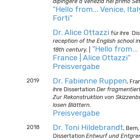
dipingere a Venezia nel primo Se
"Hello from... Venice, Ital
Forti"
Dr. Alice Ottazzi
für ihre Di
reception of the English school in
"Hello from... 
18th century.
|
France | Alice Ottazzi"
Preisvergabe
Dr. Fabienne Ruppen
2019
, Fra
ihre Dissertation
Der fragmentier
Zur Rekonstruktion von Skizzen
losen Blättern.
Preisvergabe
Dr. Toni Hildebrandt
2018
, Bern,
Dissertation
Entwurf und Entgre